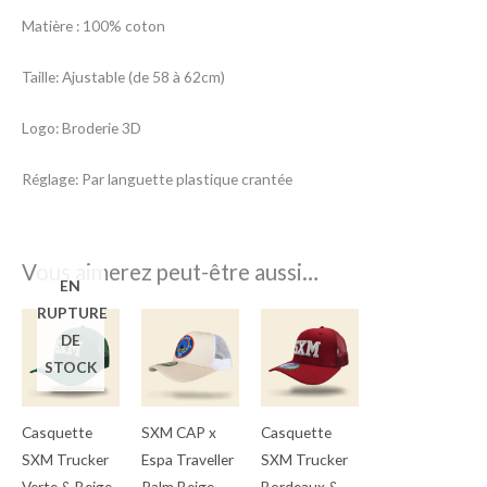
Matière : 100% coton
Taille: Ajustable (de 58 à 62cm)
Logo: Broderie 3D
Réglage: Par languette plastique crantée
Vous aimerez peut-être aussi…
EN
RUPTURE
DE
STOCK
Casquette
SXM CAP x
Casquette
SXM Trucker
Espa Traveller
SXM Trucker
Verte & Beige
Palm Beige
Bordeaux &